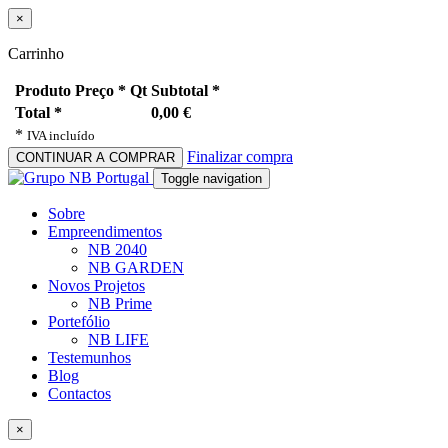
×
Carrinho
Produto
Preço *
Qt
Subtotal *
Total *
0,00 €
*
IVA incluído
Finalizar compra
CONTINUAR A COMPRAR
Toggle navigation
Sobre
Empreendimentos
NB 2040
NB GARDEN
Novos Projetos
NB Prime
Portefólio
NB LIFE
Testemunhos
Blog
Contactos
×