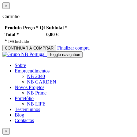
×
Carrinho
Produto
Preço *
Qt
Subtotal *
Total *
0,00 €
*
IVA incluído
Finalizar compra
CONTINUAR A COMPRAR
Toggle navigation
Sobre
Empreendimentos
NB 2040
NB GARDEN
Novos Projetos
NB Prime
Portefólio
NB LIFE
Testemunhos
Blog
Contactos
×